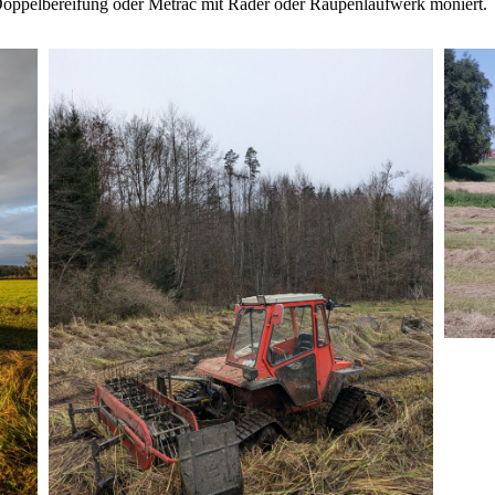
oppelbereifung oder Metrac mit Räder oder Raupenlaufwerk moniert.